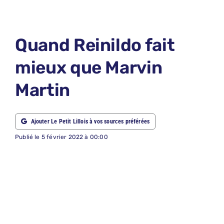
LE PETIT 
LE PETIT 
Quand Reinildo fait
ABONNEM
mieux que Marvin
NOUS CON
Martin
NOUS SUI
Recherche
Ajouter Le Petit Lillois à vos sources préférées
Publié le 5 février 2022 à 00:00