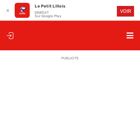
Le Petit Lillois
✕
VOIR
GRATUIT
Sur Google Play
Passer
au
Nav
contenu
à
ACCUEIL
bas
PUBLICITE
LE PETIT
LE PETIT
LA PETITE
LES PETIT
LE PETIT 
SAISON 25
CLUB