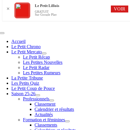
Le Petit Lillois
VOIR
✕
GRATUIT
Sur Google Play
Passer
au
contenu
Navigation
à
Accueil
bascule
Le Petit Chrono
Le Petit Mercato
Le Petit Récap
Les Petites Nouvelles
Le Petit Radar
Les Petites Rumeurs
La Petite Tribune
Les Petits Quiz
Le Petit Coup de Pouce
Saison 25-26
Professionnels
Classement
Calendrier et résultats
Actualités
Formation et féminines
Classements