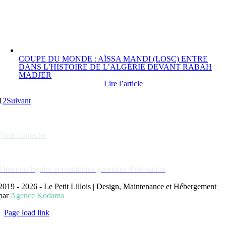
COUPE DU MONDE : AÏSSA MANDI (LOSC) ENTRE
DANS L’HISTOIRE DE L’ALGÉRIE DEVANT RABAH
MADJER
Lire l’article
1
2
Suivant
Liens rapides
Nous contacter
Nos partenaires
Mentions légales et conditions générales d’utilisation
2019 - 2026 - Le Petit Lillois | Design, Maintenance et Hébergement
par
Agence Kodama
Page load link
Aller