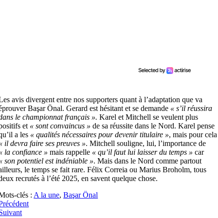
Les avis divergent entre nos supporters quant à l’adaptation que va
éprouver Başar Önal. Gerard est hésitant et se demande
« s’il réussira
dans le championnat français ».
Karel et Mitchell se veulent plus
positifs et
« sont convaincus »
de sa réussite dans le Nord. Karel pense
qu’il a les
« qualités nécessaires pour devenir titulaire »
, mais pour cela
« il devra faire ses preuves »
. Mitchell souligne, lui, l’importance de
« la confiance »
mais rappelle
« qu’il faut lui laisser du temps »
car
« son potentiel est indéniable »
. Mais dans le Nord comme partout
ailleurs, le temps se fait rare. Félix Correia ou Marius Broholm, tous
deux recrutés à l’été 2025, en savent quelque chose.
Mots-clés :
A la une
,
Başar Önal
Précédent
Suivant