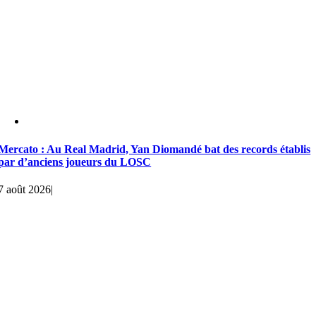
Mercato : Au Real Madrid, Yan Diomandé bat des records établis
par d’anciens joueurs du LOSC
7 août 2026
|