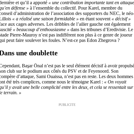
dernière et qu’il a apporté
« une contribution importante tant en attaqu
qu’en défense »
à l’ensemble du collectif. Pour Karel, membre du
conseil d’administration de l’association des supporters du NEC, le néo
Lillois
« a réalisé une saison formidable »
en étant souvent
« décisif »
face aux cages adverses. Les dribbles de l’ailier gauche ont également
suscité
« beaucoup d’enthousiasme »
dans les tribunes d’Eredivisie. Le
stade Pierre-Mauroy n’est pas indifférent non plus à ce genre de joueur
qui peut faire soulever les foules. N’est-ce pas Edon Zhegrova ?
Dans une doublette
Cependant, Başar Önal n’est pas le seul élément décisif à avoir propuls
son club sur le podium aux côtés du PSV et de Feyenoord. Son
compère d’attaque, Sami Ouaissa, n’est pas en reste. Les deux hommes
ont été très complices, comme nous le témoigne Karel :
« On voyait
qu’il y avait une belle complicité entre les deux, et cela se ressentait sur
le terrain. »
PUBLICITE