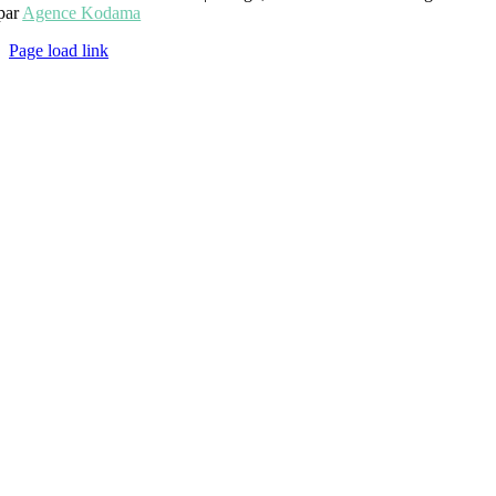
par
Agence Kodama
Page load link
Aller
en
haut