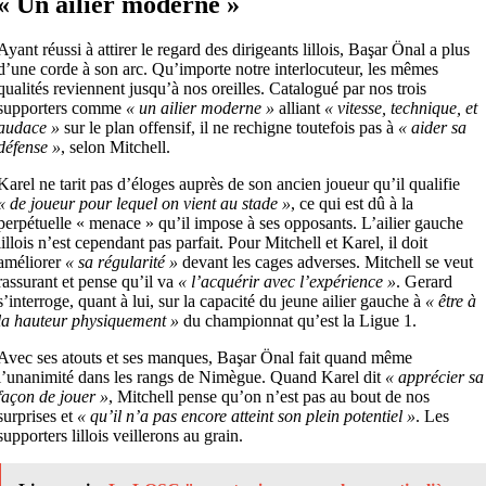
« Un ailier moderne »
Ayant réussi à attirer le regard des dirigeants lillois, Başar Önal a plus
d’une corde à son arc. Qu’importe notre interlocuteur, les mêmes
qualités reviennent jusqu’à nos oreilles. Catalogué par nos trois
supporters comme
« un ailier moderne »
alliant
« vitesse, technique, et
audace »
sur le plan offensif, il ne rechigne toutefois pas à
« aider sa
défense »
, selon Mitchell.
Karel ne tarit pas d’éloges auprès de son ancien joueur qu’il qualifie
« de joueur pour lequel on vient au stade »
, ce qui est dû à la
perpétuelle « menace » qu’il impose à ses opposants. L’ailier gauche
lillois n’est cependant pas parfait. Pour Mitchell et Karel, il doit
améliorer
« sa régularité »
devant les cages adverses. Mitchell se veut
rassurant et pense qu’il va
« l’acquérir avec l’expérience »
. Gerard
s’interroge, quant à lui, sur la capacité du jeune ailier gauche à
« être à
la hauteur physiquement »
du championnat qu’est la Ligue 1.
Avec ses atouts et ses manques, Başar Önal fait quand même
l’unanimité dans les rangs de Nimègue. Quand Karel dit
« apprécier sa
façon de jouer »
, Mitchell pense qu’on n’est pas au bout de nos
surprises et
« qu’il n’a pas encore atteint son plein potentiel »
. Les
supporters lillois veillerons au grain.