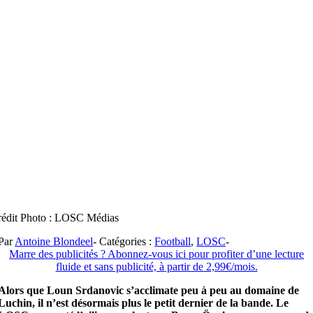
rédit Photo : LOSC Médias
Par
Antoine Blondeel
-
Catégories :
Football
,
LOSC
-
Marre des publicités ? Abonnez-vous ici pour profiter d’une lecture
fluide et sans publicité, à partir de 2,99€/mois.
Alors que Loun Srdanovic s’acclimate peu à peu au domaine de
Luchin, il n’est désormais plus le petit dernier de la bande. Le