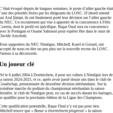
C’était évoqué depuis de longues semaines, le poste d’ailier gauche étai
l’une des priorités fixées par les dirigeants du LOSC. D’abord orienté
sur Aral Şimşir, ils ont finalement porté leur décision sur l’ailier gauche
du NEC. Un recrutement qui vise à apporter de la concurrence à Félix
Correia, dont le profil est spécifique. Başar Önal sera en concurrence
avec le Portugais et Osame Sahraoui pour espérer être dans le onze de
Davide Ancelotti.
Trois supporters du NEC Nimègue, Mitchell, Karel et Gerard, ont
accepté de nous en dire un peu plus sur la nouvelle recrue du LOSC.
Partons à sa découverte.
Un joueur clé
Né le 6 juillet 2004 à Doetinchem, il pose ses valises à Nimègue lors de
la saison 2024-2025, et ce, après avoir passé douze ans dans le club de
Graafschap, pensionnaire de deuxième division néerlandaise. Sur la
troisième marche du podium du championnat néerlandais la saison
dernière, le club de Nimègue peut, en cas de succès durant les barrages,
se qualifier pour la prochaine édition de la Ligue des Champions.
Cette qualification potentielle, Başar Önal n’y est pas pour rien.
Mitchell trouve que
« Basar a énormément progressé »
la saison