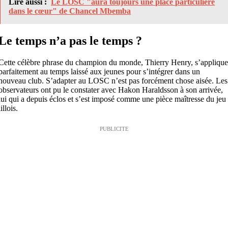
Lire aussi :
Le LOSC "aura toujours une place particulière
dans le cœur" de Chancel Mbemba
Le temps n’a pas le temps ?
Cette célèbre phrase du champion du monde, Thierry Henry, s’appliqu
parfaitement au temps laissé aux jeunes pour s’intégrer dans un
nouveau club. S’adapter au LOSC n’est pas forcément chose aisée. Les
observateurs ont pu le constater avec Hakon Haraldsson à son arrivée,
lui qui a depuis éclos et s’est imposé comme une pièce maîtresse du jeu
lillois.
PUBLICITE