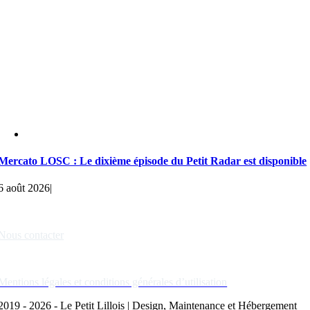
Mercato LOSC : Le dixième épisode du Petit Radar est disponible
6 août 2026
|
Liens rapides
Nous contacter
Nos partenaires
Mentions légales et conditions générales d’utilisation
2019 - 2026 - Le Petit Lillois | Design, Maintenance et Hébergement