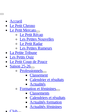
Passer
au
contenu
Navigation
à
Accueil
bascule
Le Petit Chrono
Le Petit Mercato
Le Petit Récap
Les Petites Nouvelles
Le Petit Radar
Les Petites Rumeurs
La Petite Tribune
Les Petits Quiz
Le Petit Coup de Pouce
Saison 25-26
Professionnels
Classement
Calendrier et résultats
Actualités
Formation et féminines
Classements
Calendriers et résultats
Actualités formation
Actualités féminines
Club