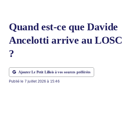
LE PETIT 
LE PETIT 
Quand est-ce que Davide
ABONNEM
Ancelotti arrive au LOSC
NOUS CON
?
NOUS SUI
Rechercher
Ajouter Le Petit Lillois à vos sources préférées
Publié le 7 juillet 2026 à 15:46