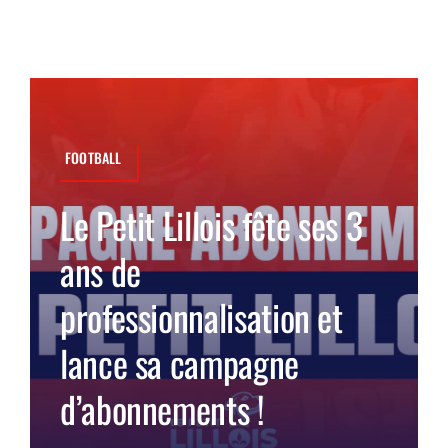
LE PETIT PRONO
LE PETIT JURY
ABONNEMENTS
NOUS CONTACTER
FOOTBALL
NOUS SUIVRE
Le Petit Lillois fête ses 3
Rechercher:
ans de
professionnalisation et
lance sa campagne
d’abonnements !