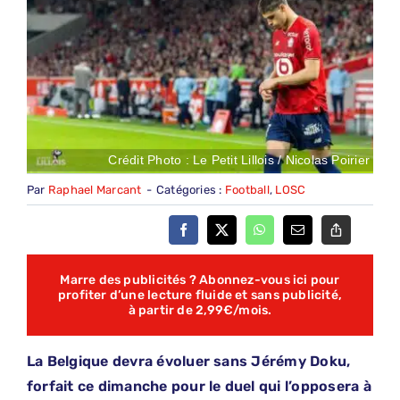
Crédit Photo : Le Petit Lillois / Nicolas Poirier
Par
Raphael Marcant
-
Catégories :
Football
,
LOSC
Marre des publicités ? Abonnez-vous ici pour
profiter d’une lecture fluide et sans publicité,
à partir de 2,99€/mois.
La Belgique devra évoluer sans Jérémy Doku,
forfait ce dimanche pour le duel qui l’opposera à