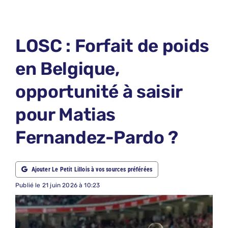
LE PETIT PRONO
LE PETIT JURY
LOSC : Forfait de poids
ABONNEMENTS
en Belgique,
NOUS CONTACTER
opportunité à saisir
NOUS SUIVRE
pour Matias
Rechercher:
Fernandez-Pardo ?
Ajouter Le Petit Lillois à vos sources préférées
Publié le 21 juin 2026 à 10:23