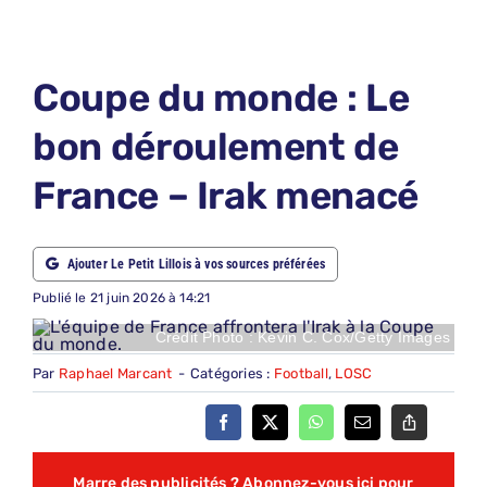
LE PETIT PRONO
LE PETIT JURY
Coupe du monde : Le
ABONNEMENTS
bon déroulement de
NOUS CONTACTER
France – Irak menacé
NOUS SUIVRE
Rechercher:
Ajouter Le Petit Lillois à vos sources préférées
Publié le 21 juin 2026 à 14:21
Crédit Photo : Kevin C. Cox/Getty Images
Par
Raphael Marcant
-
Catégories :
Football
,
LOSC
Marre des publicités ? Abonnez-vous ici pour