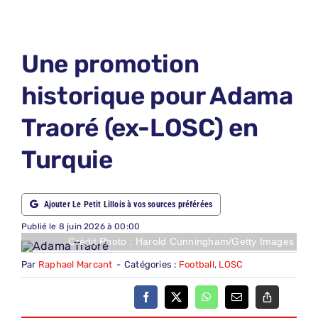
LE PETIT PRONO
LE PETIT JURY
Une promotion
ABONNEMENTS
historique pour Adama
NOUS CONTACTER
Traoré (ex-LOSC) en
NOUS SUIVRE
Turquie
Rechercher:
Ajouter Le Petit Lillois à vos sources préférées
Publié le 8 juin 2026 à 00:00
Crédit Photo : Harold Cunningham/Getty Images
Par
Raphael Marcant
-
Catégories :
Football
,
LOSC