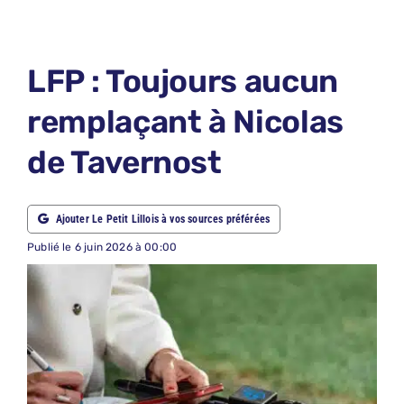
LE PETIT PRONO
LE PETIT JURY
LFP : Toujours aucun
ABONNEMENTS
remplaçant à Nicolas
NOUS CONTACTER
de Tavernost
NOUS SUIVRE
Rechercher:
Ajouter Le Petit Lillois à vos sources préférées
Publié le 6 juin 2026 à 00:00