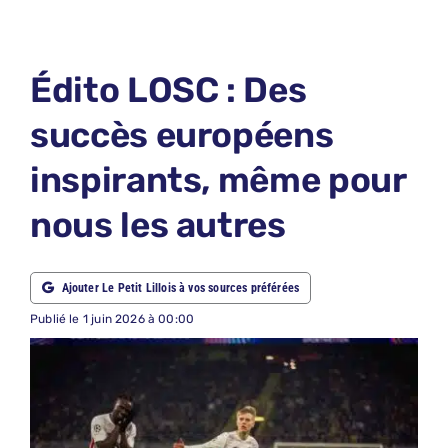
LE PETIT PRONO
LE PETIT JURY
Édito LOSC : Des
ABONNEMENTS
succès européens
NOUS CONTACTER
inspirants, même pour
NOUS SUIVRE
nous les autres
Rechercher:
Ajouter Le Petit Lillois à vos sources préférées
Publié le 1 juin 2026 à 00:00