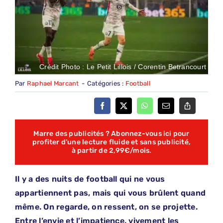
Crédit Photo : Le Petit Lillois / Corentin Betrancourt
Par
Raphael Marcant
-
Catégories :
Football
Marre des publicités ? Abonnez-vous ici pour
profiter d’une lecture fluide et sans publicité,
à partir de 2,99€/mois.
Il y a des nuits de football qui ne vous
appartiennent pas, mais qui vous brûlent quand
même. On regarde, on ressent, on se projette.
Entre l’envie et l’impatience, vivement les