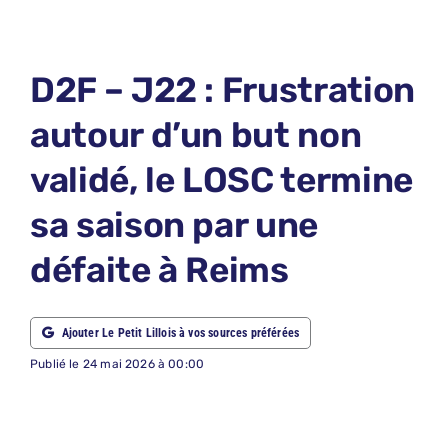
LE PETIT 
LE PETIT 
D2F – J22 : Frustration
ABONNEM
autour d’un but non
NOUS CON
validé, le LOSC termine
NOUS SUI
sa saison par une
Recherche
défaite à Reims
Ajouter Le Petit Lillois à vos sources préférées
Publié le 24 mai 2026 à 00:00