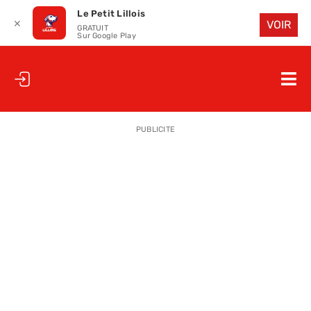
Le Petit Lillois
✕
VOIR
GRATUIT
Sur Google Play
Passer
au
Nav
contenu
à
ACCUEIL
bas
PUBLICITE
LE PETIT
LE PETIT
LA PETITE
LES PETIT
LE PETIT 
SAISON 25
CLUB