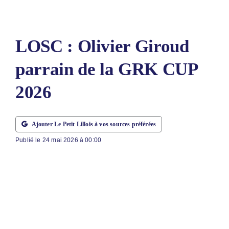
LE PETIT 
LE PETIT 
LOSC : Olivier Giroud
ABONNEM
parrain de la GRK CUP
NOUS CON
2026
NOUS SUI
Rechercher
Ajouter Le Petit Lillois à vos sources préférées
Publié le 24 mai 2026 à 00:00