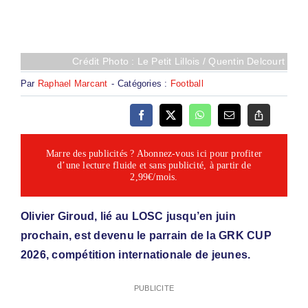
Crédit Photo : Le Petit Lillois / Quentin Delcourt
Par
Raphael Marcant
-
Catégories :
Football
Marre des publicités ? Abonnez-vous ici pour profiter
d’une lecture fluide et sans publicité, à partir de
2,99€/mois.
Olivier Giroud, lié au LOSC jusqu’en juin
prochain, est devenu le parrain de la GRK CUP
2026, compétition internationale de jeunes.
PUBLICITE