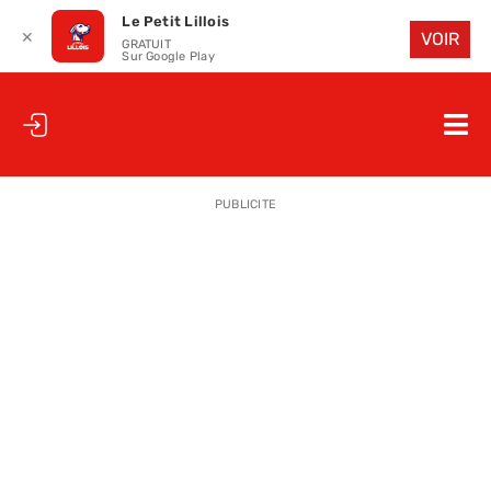
Le Petit Lillois
✕
VOIR
GRATUIT
Sur Google Play
Passer
au
Nav
contenu
à
ACCUEIL
bas
PUBLICITE
LE PETIT
LE PETIT
LA PETITE
LES PETIT
LE PETIT 
SAISON 25
CLUB