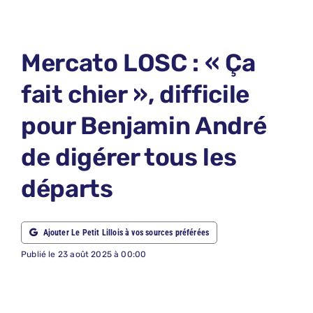
LE PETIT 
LE PETIT 
Mercato LOSC : « Ça
ABONNEM
fait chier », difficile
NOUS CON
pour Benjamin André
NOUS SUI
de digérer tous les
Recherche
départs
Ajouter Le Petit Lillois à vos sources préférées
Publié le 23 août 2025 à 00:00