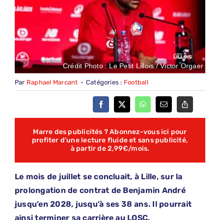
Crédit Photo : Le Petit Lillois / Victor Orgaer
Par
Raphael Marcant
-
Catégories :
Football
Marre des publicités ? Abonnez-vous ici pour
profiter d’une lecture fluide et sans publicité,
à partir de 2,99€/mois.
Le mois de juillet se concluait, à Lille, sur la
prolongation de contrat de Benjamin André
jusqu’en 2028, jusqu’à ses 38 ans. Il pourrait
ainsi terminer sa carrière au LOSC.