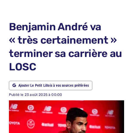
LE PETIT PRONO
LE PETIT JURY
Benjamin André va
ABONNEMENTS
« très certainement »
NOUS CONTACTER
terminer sa carrière au
NOUS SUIVRE
LOSC
Rechercher:
Ajouter Le Petit Lillois à vos sources préférées
Publié le 23 août 2025 à 00:00