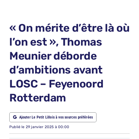
LE PETIT PRONO
LE PETIT JURY
« On mérite d’être là où
ABONNEMENTS
l’on est », Thomas
NOUS CONTACTER
Meunier déborde
NOUS SUIVRE
d’ambitions avant
Rechercher:
LOSC – Feyenoord
Rotterdam
Ajouter Le Petit Lillois à vos sources préférées
Publié le 29 janvier 2025 à 00:00