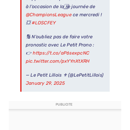
à l'occasion de la 8⃣e journée de
@ChampionsLeague
ce mercredi !
💥
#LOSCFEY
🔢 N'oubliez pas de faire votre
pronostic avec Le Petit Prono :
👉
https://t.co/aP6sexpcNC
pic.twitter.com/pxYYnXtXRH
— Le Petit Lillois ⚜️ (@LePetitLillois)
January 29, 2025
PUBLICITE