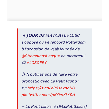
🔥 𝗝𝗢𝗨𝗥 𝐃𝐄 𝐌𝐀𝐓𝐂𝐇 ! Le LOSC
s'oppose au Feyenoord Rotterdam
à l'occasion de la 8⃣e journée de
@ChampionsLeague
ce mercredi !
💥
#LOSCFEY
🔢 N'oubliez pas de faire votre
pronostic avec Le Petit Prono :
👉
https://t.co/aP6sexpcNC
pic.twitter.com/pxYYnXtXRH
— Le Petit Lillois ⚜️ (@LePetitLillois)