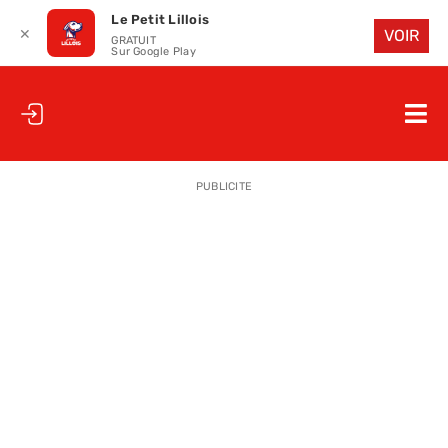
Le Petit Lillois
✕
VOIR
GRATUIT
Sur Google Play
Passer
au
Nav
contenu
à
ACCUEIL
bas
PUBLICITE
LE PETIT
LE PETIT
LA PETITE
LES PETIT
LE PETIT 
SAISON 25
CLUB