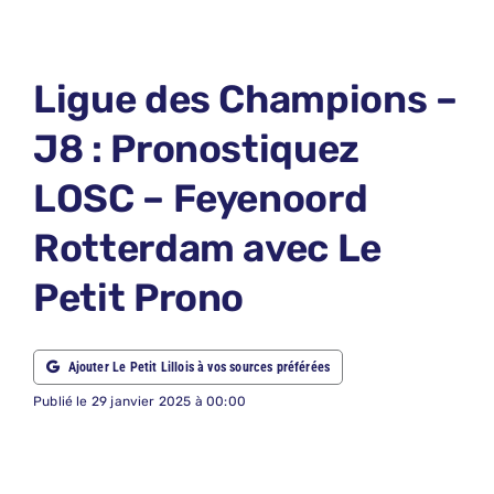
LE PETIT 
LE PETIT 
Ligue des Champions –
ABONNEM
J8 : Pronostiquez
NOUS CON
LOSC – Feyenoord
NOUS SUI
Rotterdam avec Le
Recherche
Petit Prono
Ajouter Le Petit Lillois à vos sources préférées
Publié le 29 janvier 2025 à 00:00