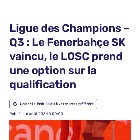
LE PETIT PRONO
LE PETIT JURY
Ligue des Champions –
ABONNEMENTS
Q3 : Le Fenerbahçe SK
NOUS CONTACTER
vaincu, le LOSC prend
NOUS SUIVRE
une option sur la
Rechercher:
qualification
Ajouter Le Petit Lillois à vos sources préférées
Publié le 6 août 2024 à 00:00