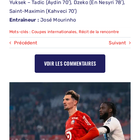
Yuksek – Tadic (Aydin 70′), Dzeko (En Nesyri 78′),
Saint-Maximin (Kahveci 70′)
Entraîneur :
José Mourinho
Mots-clés :
Coupes internationales
,
Récit de la rencontre
Précédent
Suivant
VOIR LES COMMENTAIRES