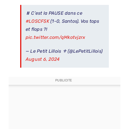
⏸️ C’est la PAUSE dans ce
#LOSCFSK
(1-0, Santos). Vos tops
et flops ?!
pic.twitter.com/qMkotvjzrx
— Le Petit Lillois ⚜️ (@LePetitLillois)
August 6, 2024
PUBLICITE