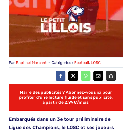
Par
Raphael Marcant
-
Catégories :
Football
,
LOSC
Marre des publicités ? Abonnez-vous ici pour
profiter d’une lecture fluide et sans publicité,
à partir de 2,99€/mois.
Embarqués dans un 3e tour préliminaire de
Ligue des Champions, le LOSC et ses joueurs