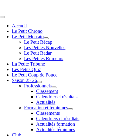
Passer
au
contenu
Navigation
à
Accueil
bascule
Le Petit Chrono
Le Petit Mercato
Le Petit Récap
Les Petites Nouvelles
Le Petit Radar
Les Petites Rumeurs
La Petite Tribune
Les Petits Quiz
Le Petit Coup de Pouce
Saison 25-26
Professionnels
Classement
Calendrier et résultats
Actualités
Formation et féminines
Classements
Calendriers et résultats
Actualités formation
Actualités féminines
Club