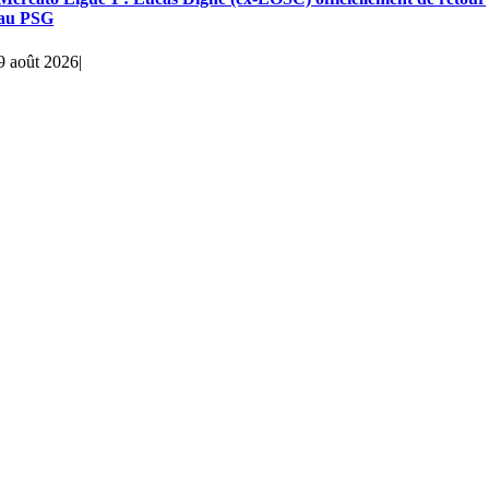
au PSG
9 août 2026
|