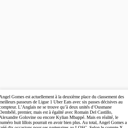
Angel Gomes est actuellement à la deuxième place du classement des
meilleurs passeurs de Ligue 1 Uber Eats avec six passes décisives au
compteur. L’Anglais ne se trouve qu’à deux unités d’Ousmane
Dembélé, premier, mais est à égalité avec Romain Del Castillo,
Alexandre Golovine ou encore Kylian Mbappé. Mais en réalité, le
numéro huit lillois pourrait en avoir bien plus. Au total, Angel Gomes a
créé dix occasions pour ses partenaires au LOSC. Selon le compte X