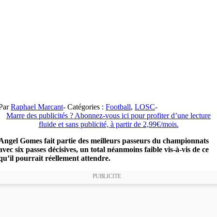
Par
Raphael Marcant
-
Catégories :
Football
,
LOSC
-
Marre des publicités ? Abonnez-vous ici pour profiter d’une lecture
fluide et sans publicité, à partir de 2,99€/mois.
Angel Gomes fait partie des meilleurs passeurs du championnats
avec six passes décisives, un total néanmoins faible vis-à-vis de ce
qu’il pourrait réellement attendre.
PUBLICITE