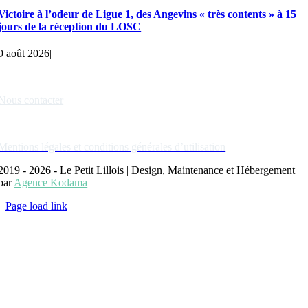
Victoire à l’odeur de Ligue 1, des Angevins « très contents » à 15
jours de la réception du LOSC
9 août 2026
|
Liens rapides
Nous contacter
Nos partenaires
Mentions légales et conditions générales d’utilisation
2019 - 2026 - Le Petit Lillois | Design, Maintenance et Hébergement
par
Agence Kodama
Page load link
Aller
en
haut