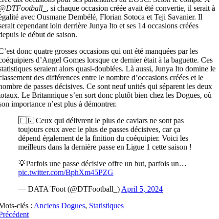
@DTFootball_
, si chaque occasion créée avait été convertie, il serait à
égalité avec Ousmane Dembélé, Florian Sotoca et Teji Savanier. Il
serait cependant loin derrière Junya Ito et ses 14 occasions créées
depuis le début de saison.
C’est donc quatre grosses occasions qui ont été manquées par les
coéquipiers d’Angel Gomes lorsque ce dernier était à la baguette. Ces
statistiques seraient alors quasi-doublées. Là aussi, Junya Ito domine le
classement des différences entre le nombre d’occasions créées et le
nombre de passes décisives. Ce sont neuf unités qui séparent les deux
totaux. Le Britannique s’en sort donc plutôt bien chez les Dogues, où
son importance n’est plus à démontrer.
🇫🇷 Ceux qui délivrent le plus de caviars ne sont pas
toujours ceux avec le plus de passes décisives, car ça
dépend également de la finition du coéquipier. Voici les
meilleurs dans la dernière passe en Ligue 1 cette saison !
💡Parfois une passe décisive offre un but, parfois un…
pic.twitter.com/BphXm45PZG
— DATA´Foot (@DTFootball_)
April 5, 2024
Mots-clés :
Anciens Dogues
,
Statistiques
Précédent