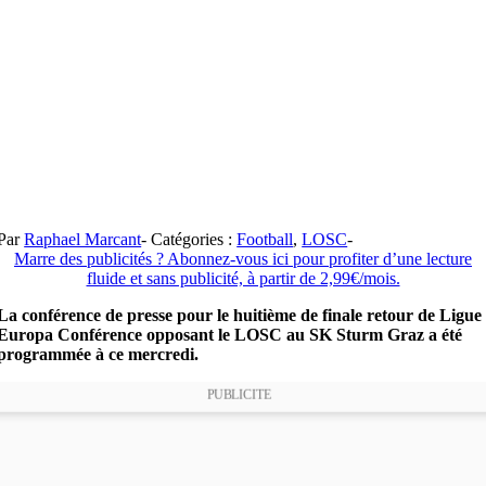
Par
Raphael Marcant
-
Catégories :
Football
,
LOSC
-
Marre des publicités ? Abonnez-vous ici pour profiter d’une lecture
fluide et sans publicité, à partir de 2,99€/mois.
La conférence de presse pour le huitième de finale retour de Ligue
Europa Conférence opposant le LOSC au SK Sturm Graz a été
programmée à ce mercredi.
PUBLICITE