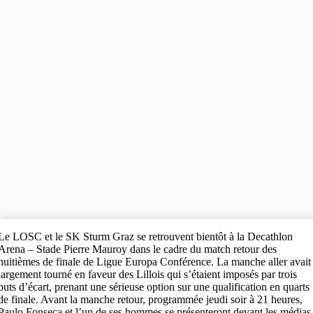
Le LOSC et le SK Sturm Graz se retrouvent bientôt à la Decathlon
Arena – Stade Pierre Mauroy dans le cadre du match retour des
huitièmes de finale de Ligue Europa Conférence. La manche aller avait
largement tourné en faveur des Lillois qui s’étaient imposés par trois
buts d’écart, prenant une sérieuse option sur une qualification en quarts
de finale. Avant la manche retour, programmée jeudi soir à 21 heures,
Paulo Fonseca et l’un de ses hommes se présenteront devant les médias