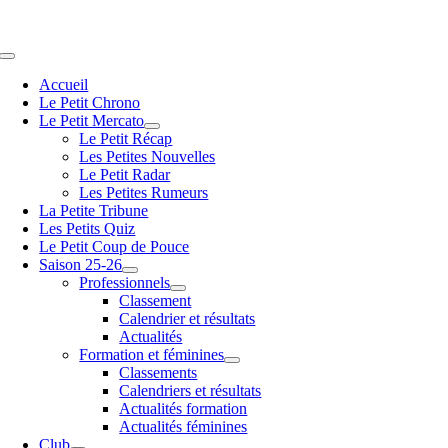
Passer
au
contenu
Navigation
à
Accueil
bascule
Le Petit Chrono
Le Petit Mercato
Le Petit Récap
Les Petites Nouvelles
Le Petit Radar
Les Petites Rumeurs
La Petite Tribune
Les Petits Quiz
Le Petit Coup de Pouce
Saison 25-26
Professionnels
Classement
Calendrier et résultats
Actualités
Formation et féminines
Classements
Calendriers et résultats
Actualités formation
Actualités féminines
Club