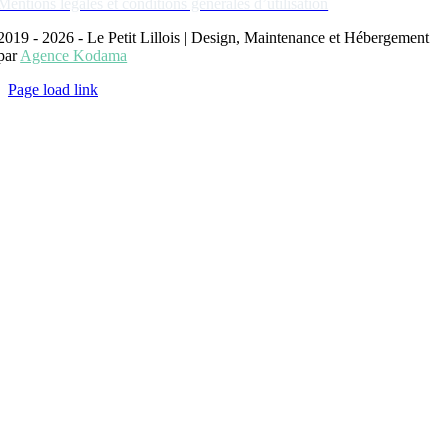
Mentions légales et conditions générales d’utilisation
2019 - 2026 - Le Petit Lillois | Design, Maintenance et Hébergement
par
Agence Kodama
Page load link
Aller
en
haut