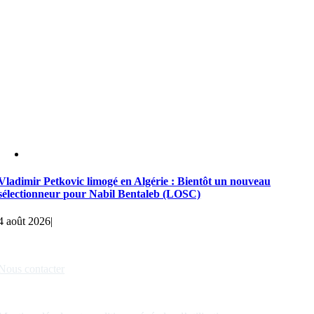
Vladimir Petkovic limogé en Algérie : Bientôt un nouveau
sélectionneur pour Nabil Bentaleb (LOSC)
4 août 2026
|
Liens rapides
Nous contacter
Nos partenaires