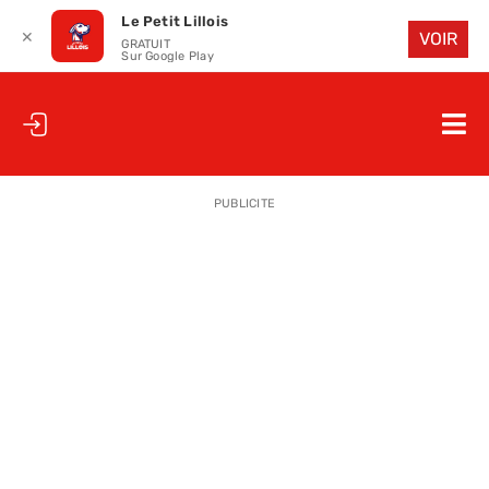
Le Petit Lillois
✕
VOIR
GRATUIT
Sur Google Play
Passer
au
Nav
contenu
à
ACCUEIL
bas
PUBLICITE
LE PETIT
LE PETIT
LA PETITE
LES PETIT
LE PETIT 
SAISON 25
CLUB