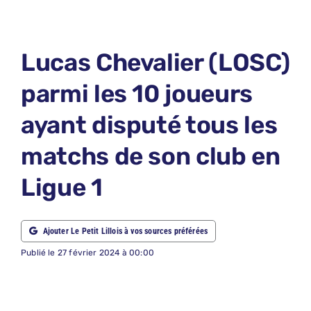
LE PETIT 
LE PETIT 
Lucas Chevalier (LOSC)
ABONNEM
parmi les 10 joueurs
NOUS CON
ayant disputé tous les
NOUS SUI
matchs de son club en
Recherche
Ligue 1
Ajouter Le Petit Lillois à vos sources préférées
Publié le 27 février 2024 à 00:00