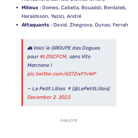
Milieux
: Gomes, Cabella, Bouaddi, Bentaleb,
Haraldsson, Yazici, André
Attaquants
: David, Zhegrova, Ounas, Ferrah
👥 Voici le GROUPE des Dogues
pour
#LOSCFCM
, sans Vito
Mannone !
pic.twitter.com/d27ZwF1vWP
— Le Petit Lillois ⚜️ (@LePetitLillois)
December 2, 2023
PUBLICITE