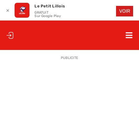
Le Petit Lillois
✕
VOIR
GRATUIT
Sur Google Play
Passer
au
Nav
contenu
à
ACCUEIL
bas
PUBLICITE
LE PETIT
LE PETIT
LA PETITE
LES PETIT
LE PETIT 
SAISON 25
CLUB