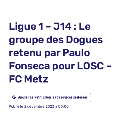
LE PETIT 
LE PETIT 
Ligue 1 – J14 : Le
ABONNEM
groupe des Dogues
NOUS CON
retenu par Paulo
NOUS SUI
Fonseca pour LOSC –
Recherche
FC Metz
Ajouter Le Petit Lillois à vos sources préférées
Publié le 2 décembre 2023 à 00:00