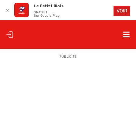
Le Petit Lillois
✕
VOIR
GRATUIT
Sur Google Play
Passer
au
Nav
contenu
à
ACCUEIL
bas
PUBLICITE
LE PETIT
LE PETIT
LA PETITE
LES PETIT
LE PETIT 
SAISON 25
CLUB