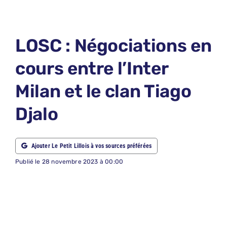
LE PETIT 
LE PETIT 
LOSC : Négociations en
ABONNEM
cours entre l’Inter
NOUS CON
Milan et le clan Tiago
NOUS SUI
Djalo
Recherche
Ajouter Le Petit Lillois à vos sources préférées
Publié le 28 novembre 2023 à 00:00