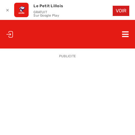
Le Petit Lillois
✕
VOIR
GRATUIT
Sur Google Play
Passer
au
Nav
contenu
à
ACCUEIL
bas
PUBLICITE
LE PETIT
LE PETIT
LA PETITE
LES PETIT
LE PETIT 
SAISON 25
CLUB