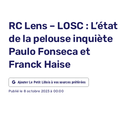
LE PETIT 
LE PETIT 
RC Lens – LOSC : L’état
ABONNEM
de la pelouse inquiète
NOUS CON
Paulo Fonseca et
NOUS SUI
Franck Haise
Recherche
Ajouter Le Petit Lillois à vos sources préférées
Publié le 8 octobre 2023 à 00:00