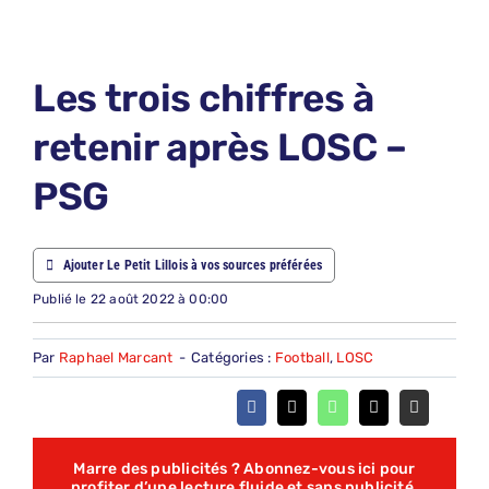
LE PETIT PRONO
LE PETIT JURY
Les trois chiffres à
ABONNEMENTS
retenir après LOSC –
NOUS CONTACTER
PSG
NOUS SUIVRE
Rechercher:
Ajouter Le Petit Lillois à vos sources préférées
Publié le 22 août 2022 à 00:00
Par
Raphael Marcant
-
Catégories :
Football
,
LOSC
Marre des publicités ? Abonnez-vous ici pour
profiter d’une lecture fluide et sans publicité,