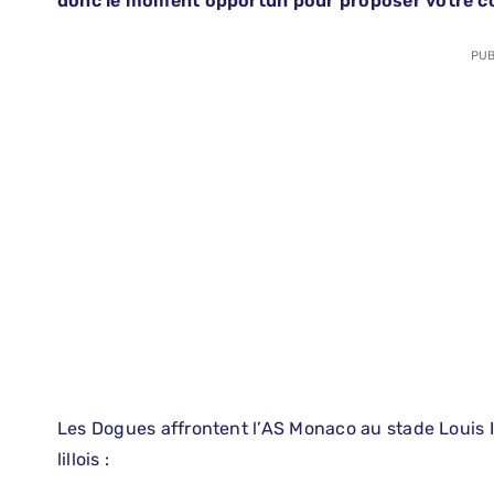
donc le moment opportun pour proposer votre co
PUB
Les Dogues affrontent l’AS Monaco au stade Louis I
lillois :