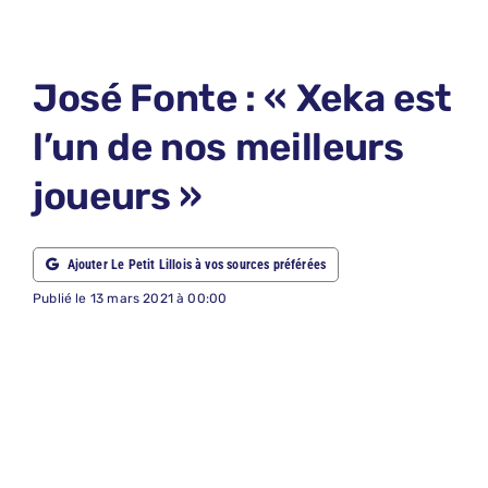
LE PETIT 
LE PETIT 
José Fonte : « Xeka est
ABONNEM
l’un de nos meilleurs
NOUS CON
joueurs »
NOUS SUI
Recherche
Ajouter Le Petit Lillois à vos sources préférées
Publié le 13 mars 2021 à 00:00