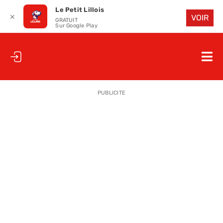
Le Petit Lillois
✕
VOIR
GRATUIT
Sur Google Play
Passer
au
Nav
contenu
à
ACCUEIL
bas
PUBLICITE
LE PETIT
LE PETIT
LA PETITE
LES PETIT
LE PETIT 
SAISON 25
CLUB