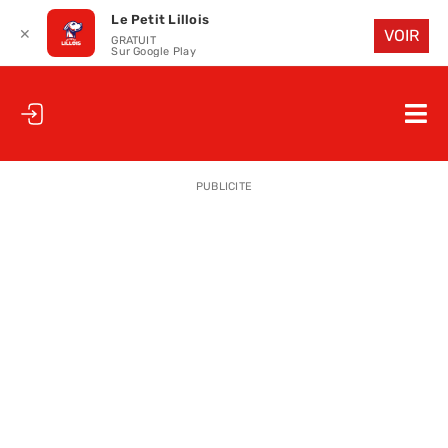
Le Petit Lillois
✕
VOIR
GRATUIT
Sur Google Play
Passer
au
Nav
contenu
à
ACCUEIL
bas
PUBLICITE
LE PETIT
LE PETIT
LA PETITE
LES PETIT
LE PETIT 
SAISON 25
CLUB