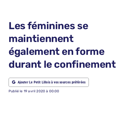
LE PETIT 
LE PETIT 
Les féminines se
ABONNEM
maintiennent
NOUS CON
également en forme
NOUS SUI
durant le confinement
Recherche
Ajouter Le Petit Lillois à vos sources préférées
Publié le 19 avril 2020 à 00:00