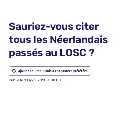
LE PETIT 
LE PETIT 
Sauriez-vous citer
ABONNEM
tous les Néerlandais
NOUS CON
passés au LOSC ?
NOUS SUI
Recherche
Ajouter Le Petit Lillois à vos sources préférées
Publié le 18 avril 2020 à 00:00