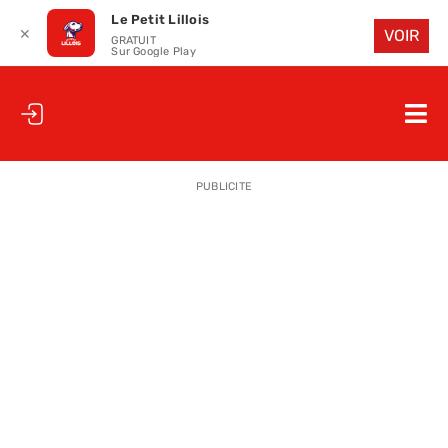
Le Petit Lillois
✕
VOIR
GRATUIT
Sur Google Play
Passer
au
Nav
contenu
à
ACCUEIL
bas
PUBLICITE
LE PETIT
LE PETIT
LA PETITE
LES PETIT
LE PETIT 
SAISON 25
CLUB