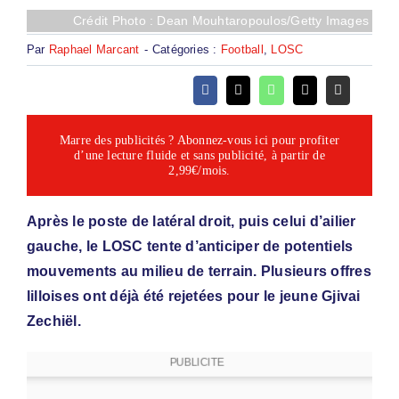
Crédit Photo : Dean Mouhtaropoulos/Getty Images
Par
Raphael Marcant
-
Catégories :
Football
,
LOSC
Marre des publicités ? Abonnez-vous ici pour profiter
d’une lecture fluide et sans publicité, à partir de
2,99€/mois.
Après le poste de latéral droit, puis celui d’ailier
gauche, le LOSC tente d’anticiper de potentiels
mouvements au milieu de terrain. Plusieurs offres
lilloises ont déjà été rejetées pour le jeune Gjivai
Zechiël.
PUBLICITE