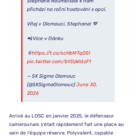
Stephane Noumbissie k nám
přichází na roční hostování s opcí.
Vítej v Olomouci, Stephane! 💙
📲 Více v článku
📎
https://t.co/scHbMTqOSl
pic.twitter.com/bYDjWldzF1
— SK Sigma Olomouc
(@SKSigmaOlomouc)
June 30,
2026
Arrivé au LOSC en janvier 2025, le défenseur
camerounais s’était rapidement fait une place au
sein de l’équipe réserve. Polyvalent, capable