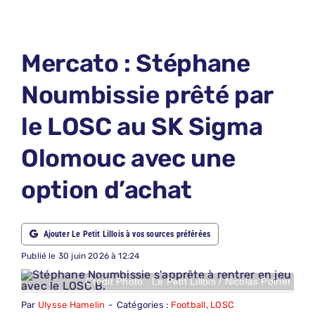
LE PETIT PRONO
LE PETIT JURY
Mercato : Stéphane
ABONNEMENTS
Noumbissie prêté par
NOUS CONTACTER
le LOSC au SK Sigma
NOUS SUIVRE
Olomouc avec une
Rechercher:
option d’achat
Ajouter Le Petit Lillois à vos sources préférées
Publié le 30 juin 2026 à 12:24
Crédit Photo : Le Petit Lillois / Nicolas Poirier
Par
Ulysse Hamelin
-
Catégories :
Football
,
LOSC