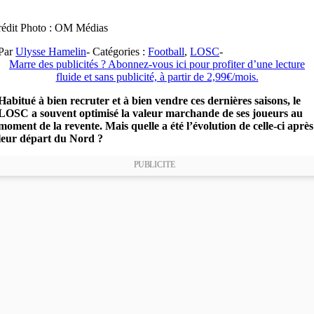
édit Photo : OM Médias
Par
Ulysse Hamelin
-
Catégories :
Football
,
LOSC
-
Marre des publicités ? Abonnez-vous ici pour profiter d’une lecture
fluide et sans publicité, à partir de 2,99€/mois.
Habitué à bien recruter et à bien vendre ces dernières saisons, le
LOSC a souvent optimisé la valeur marchande de ses joueurs au
moment de la revente. Mais quelle a été l’évolution de celle-ci après
leur départ du Nord ?
PUBLICITE