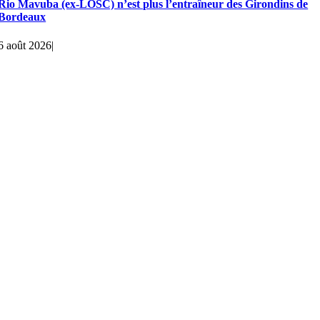
Rio Mavuba (ex-LOSC) n’est plus l’entraîneur des Girondins de
Bordeaux
6 août 2026
|