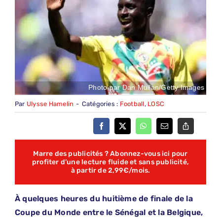
Photo par Dan Mullan/Getty Images
Par
Ulysse Hamelin
-
Catégories :
Football
,
LOSC
Marre des publicités ? Abonnez-vous ici pour
profiter d’une lecture fluide et sans publicité,
à partir de 2,99€/mois.
À quelques heures du huitième de finale de la
Coupe du Monde entre le Sénégal et la Belgique,