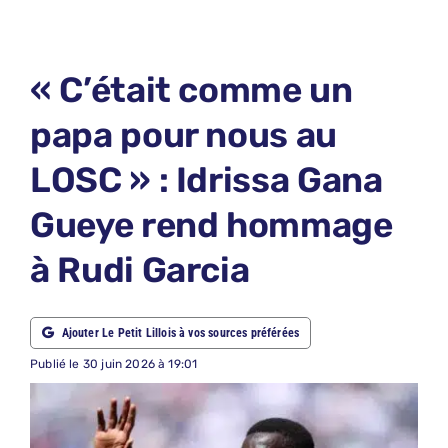
LE PETIT PRONO
LE PETIT JURY
« C’était comme un
ABONNEMENTS
papa pour nous au
NOUS CONTACTER
LOSC » : Idrissa Gana
NOUS SUIVRE
Gueye rend hommage
Rechercher:
à Rudi Garcia
Ajouter Le Petit Lillois à vos sources préférées
Publié le 30 juin 2026 à 19:01