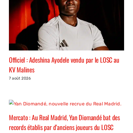
Officiel : Adeshina Ayodele vendu par le LOSC au
KV Malines
7 août 2026
Mercato : Au Real Madrid, Yan Diomandé bat des
records établis par d’anciens joueurs du LOSC