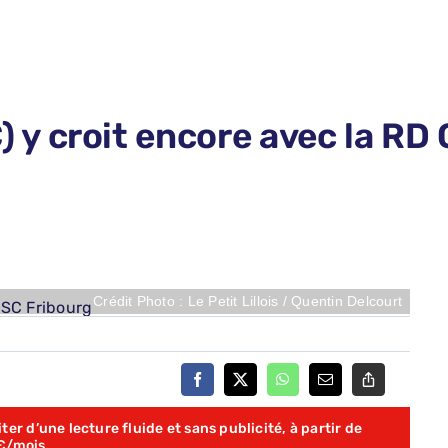
 croit encore avec la RD C
Crédit Photo : Le Petit Lillois / Quentin Delcourt
er d’une lecture fluide et sans publicité, à partir de
€/mois.