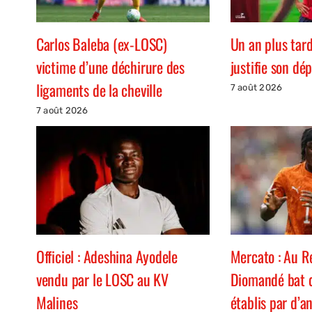
Carlos Baleba (ex-LOSC)
Un an plus tar
victime d’une déchirure des
justifie son dé
ligaments de la cheville
7 août 2026
7 août 2026
Officiel : Adeshina Ayodele
Mercato : Au R
vendu par le LOSC au KV
Diomandé bat d
Malines
établis par d’a