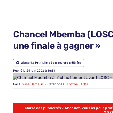
LE PETIT PRONO
NOUS CONTACTER
NOUS SUIVRE
Chancel Mbemba (LOSC) y
ABONNEMENTS
une finale à gagner »
RECHERCHER:
Ajouter Le Petit Lillois à vos sources préférées
Publié le 24 juin 2026 à 16:31
Par
Ulysse Hamelin
-
Catégories :
Football
,
LOSC
Marre des publicités ? Abonnez-vous ici pour profit
2,99