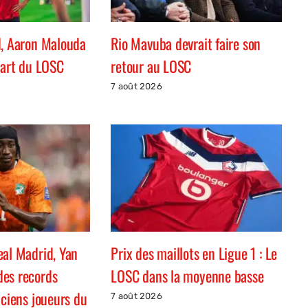
d, Aaron Malouda
Rio Mavuba devrait faire son
part du LOSC
retour au LOSC
7 août 2026
eal Madrid, Yan
Prix des maillots en Ligue 1 : Le
es records
LOSC dans la moyenne basse
nciens joueurs du
7 août 2026