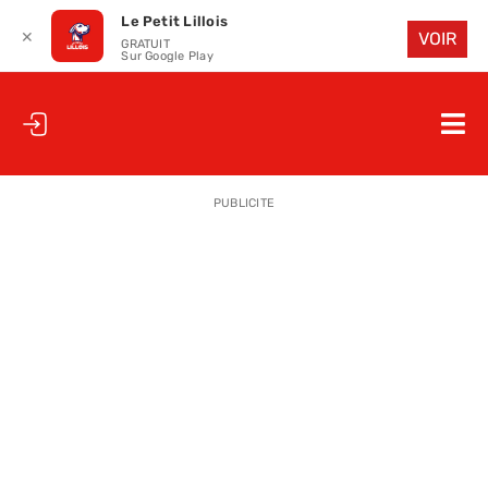
Le Petit Lillois
✕
VOIR
GRATUIT
Sur Google Play
Passer
au
Nav
contenu
à
ACCUEIL
bas
PUBLICITE
LE PETIT
LE PETIT
LA PETITE
LES PETIT
LE PETIT 
SAISON 25
CLUB