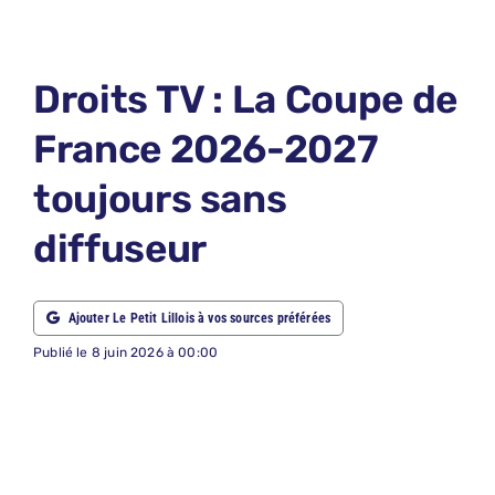
LE PETIT 
LE PETIT 
Droits TV : La Coupe de
ABONNEM
France 2026-2027
NOUS CON
toujours sans
NOUS SUI
diffuseur
Recherche
Ajouter Le Petit Lillois à vos sources préférées
Publié le 8 juin 2026 à 00:00