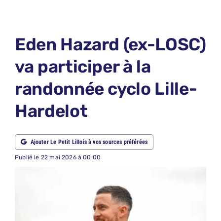
LE PETIT PRONO
LE PETIT JURY
Eden Hazard (ex-LOSC)
ABONNEMENTS
va participer à la
NOUS CONTACTER
randonnée cyclo Lille-
NOUS SUIVRE
Hardelot
Rechercher:
Ajouter Le Petit Lillois à vos sources préférées
Publié le 22 mai 2026 à 00:00