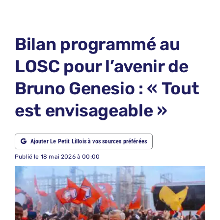
LE PETIT PRONO
LE PETIT JURY
Bilan programmé au
ABONNEMENTS
LOSC pour l’avenir de
NOUS CONTACTER
Bruno Genesio : « Tout
NOUS SUIVRE
est envisageable »
Rechercher:
Ajouter Le Petit Lillois à vos sources préférées
Publié le 18 mai 2026 à 00:00