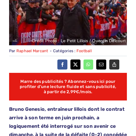
Crédit Photo : Le Petit Lillois / Quentin Delcourt
Par
Raphael Marcant
-
Catégories :
Football
Marre des publicités ? Abonnez-vous ici pour
profiter d’une lecture fluide et sans publicité,
à partir de 2,99€/mois.
Bruno Genesio, entraîneur lillois dont le contrat
arrive à son terme en juin prochain, a
logiquement été interrogé sur son avenir ce
dimanche, à la suite de la défaite (0-2) concédée