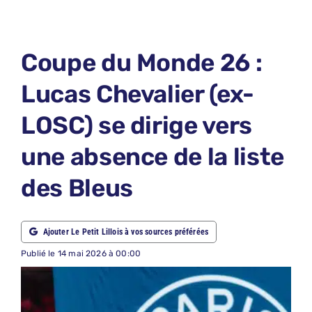
LE PETIT PRONO
LE PETIT JURY
Coupe du Monde 26 :
ABONNEMENTS
Lucas Chevalier (ex-
NOUS CONTACTER
LOSC) se dirige vers
NOUS SUIVRE
une absence de la liste
Rechercher:
des Bleus
Ajouter Le Petit Lillois à vos sources préférées
Publié le 14 mai 2026 à 00:00