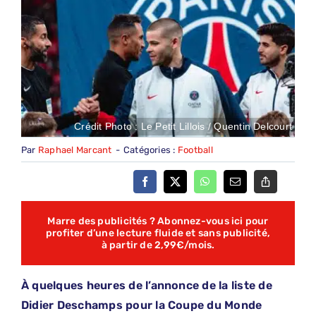
Crédit Photo : Le Petit Lillois / Quentin Delcourt
Par
Raphael Marcant
-
Catégories :
Football
Marre des publicités ? Abonnez-vous ici pour
profiter d’une lecture fluide et sans publicité,
à partir de 2,99€/mois.
À quelques heures de l’annonce de la liste de
Didier Deschamps pour la Coupe du Monde