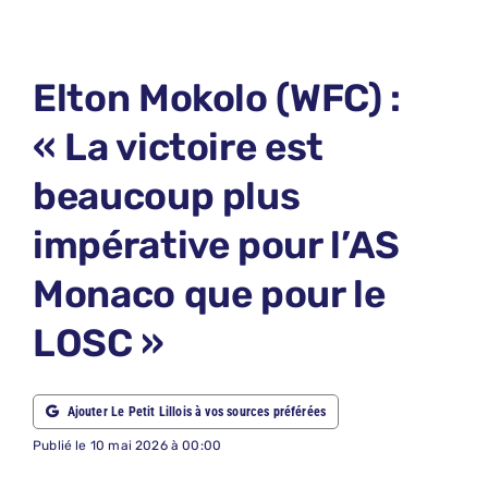
LE PETIT 
LE PETIT 
Elton Mokolo (WFC) :
ABONNEM
« La victoire est
NOUS CON
beaucoup plus
NOUS SUI
impérative pour l’AS
Recherche
Monaco que pour le
LOSC »
Ajouter Le Petit Lillois à vos sources préférées
Publié le 10 mai 2026 à 00:00