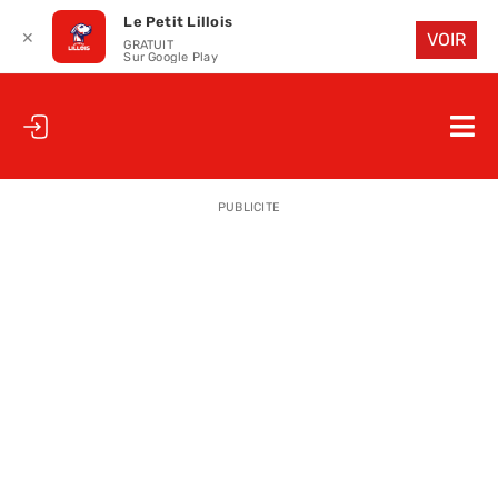
Le Petit Lillois
✕
VOIR
GRATUIT
Sur Google Play
Passer
au
Nav
contenu
à
ACCUEIL
bas
PUBLICITE
LE PETIT
LE PETIT
LA PETITE
LES PETIT
LE PETIT 
SAISON 25
CLUB