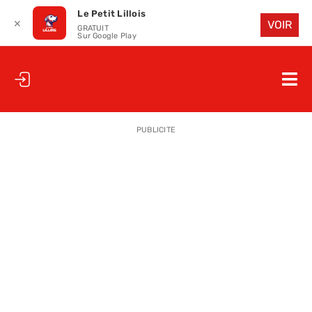
Le Petit Lillois
✕
VOIR
GRATUIT
Sur Google Play
Passer
au
Nav
contenu
à
ACCUEIL
bas
PUBLICITE
LE PETIT
LE PETIT
LA PETITE
LES PETIT
LE PETIT 
SAISON 25
CLUB