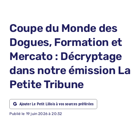
LE PETIT 
LE PETIT 
Coupe du Monde des
ABONNEM
Dogues, Formation et
NOUS CON
Mercato : Décryptage
NOUS SUI
dans notre émission La
Recherche
Petite Tribune
Ajouter Le Petit Lillois à vos sources préférées
Publié le 19 juin 2026 à 20:32