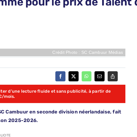
mé pour le prix de Talent 
Crédit Photo : SC Cambuur Médias
er d’une lecture fluide et sans publicité, à partir de
€/mois.
 SC Cambuur en seconde division néerlandaise, fait
aison 2025-2026.
LICITE