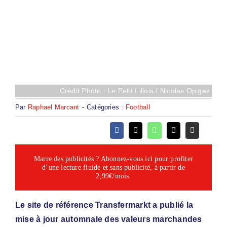
Crédit Photo : Le Petit Lillois / Nicolas Opigez
Par
Raphael Marcant
-
Catégories :
Football
Marre des publicités ? Abonnez-vous ici pour profiter
d’une lecture fluide et sans publicité, à partir de
2,99€/mois.
Le site de référence Transfermarkt a publié la
mise à jour automnale des valeurs marchandes