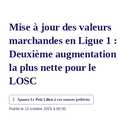
LE PETIT 
LE PETIT 
Mise à jour des valeurs
ABONNEM
marchandes en Ligue 1 :
NOUS CON
Deuxième augmentation
NOUS SUI
la plus nette pour le
Rechercher
LOSC
Ajouter Le Petit Lillois à vos sources préférées
Publié le 12 octobre 2025 à 00:00