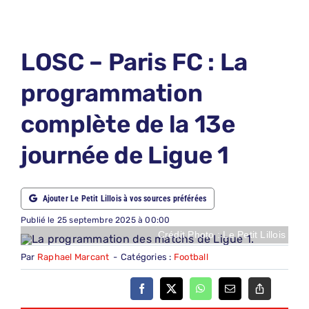
LE PETIT PRONO
LE PETIT JURY
LOSC – Paris FC : La
ABONNEMENTS
programmation
NOUS CONTACTER
complète de la 13e
NOUS SUIVRE
journée de Ligue 1
Rechercher:
Ajouter Le Petit Lillois à vos sources préférées
Publié le 25 septembre 2025 à 00:00
Crédit Photo : Le Petit Lillois
Par
Raphael Marcant
-
Catégories :
Football