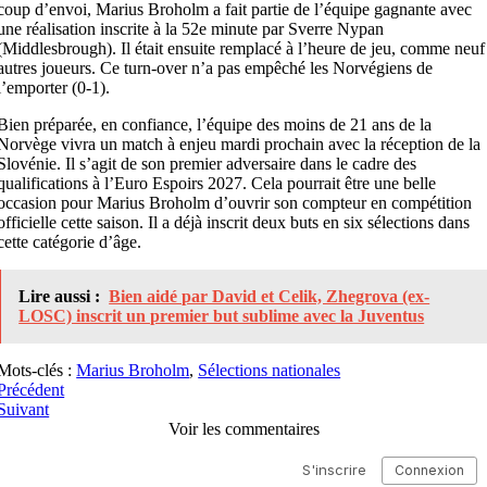
coup d’envoi, Marius Broholm a fait partie de l’équipe gagnante avec
une réalisation inscrite à la 52e minute par Sverre Nypan
(Middlesbrough). Il était ensuite remplacé à l’heure de jeu, comme neuf
autres joueurs. Ce turn-over n’a pas empêché les Norvégiens de
l’emporter (0-1).
Bien préparée, en confiance, l’équipe des moins de 21 ans de la
Norvège vivra un match à enjeu mardi prochain avec la réception de la
Slovénie. Il s’agit de son premier adversaire dans le cadre des
qualifications à l’Euro Espoirs 2027. Cela pourrait être une belle
occasion pour Marius Broholm d’ouvrir son compteur en compétition
officielle cette saison. Il a déjà inscrit deux buts en six sélections dans
cette catégorie d’âge.
Lire aussi :
Bien aidé par David et Celik, Zhegrova (ex-
LOSC) inscrit un premier but sublime avec la Juventus
Mots-clés :
Marius Broholm
,
Sélections nationales
Précédent
Suivant
Voir les commentaires