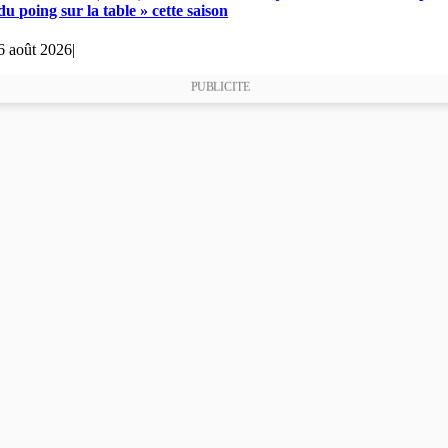
du poing sur la table » cette saison
6 août 2026
|
PUBLICITE