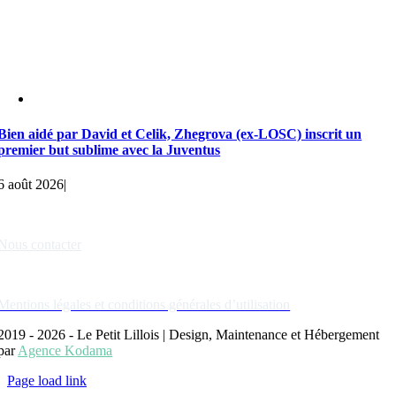
Bien aidé par David et Celik, Zhegrova (ex-LOSC) inscrit un
premier but sublime avec la Juventus
6 août 2026
|
Liens rapides
Nous contacter
Nos partenaires
Mentions légales et conditions générales d’utilisation
2019 - 2026 - Le Petit Lillois | Design, Maintenance et Hébergement
par
Agence Kodama
Page load link
Aller