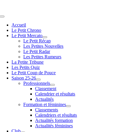
Passer
au
contenu
Navigation
à
Accueil
bascule
Le Petit Chrono
Le Petit Mercato
Le Petit Récap
Les Petites Nouvelles
Le Petit Radar
Les Petites Rumeurs
La Petite Tribune
Les Petits Quiz
Le Petit Coup de Pouce
Saison 25-26
Professionnels
Classement
Calendrier et résultats
Actualités
Formation et féminines
Classements
Calendriers et résultats
Actualités formation
Actualités féminines
Club