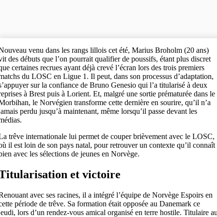
Nouveau venu dans les rangs lillois cet été, Marius Broholm (20 ans)
vit des débuts que l’on pourrait qualifier de poussifs, étant plus discret
que certaines recrues ayant déjà crevé l’écran lors des trois premiers
matchs du LOSC en Ligue 1. Il peut, dans son processus d’adaptation,
s’appuyer sur la confiance de Bruno Genesio qui l’a titularisé à deux
reprises à Brest puis à Lorient. Et, malgré une sortie prématurée dans le
Morbihan, le Norvégien transforme cette dernière en sourire, qu’il n’a
jamais perdu jusqu’à maintenant, même lorsqu’il passe devant les
médias.
La trêve internationale lui permet de couper brièvement avec le LOSC,
où il est loin de son pays natal, pour retrouver un contexte qu’il connaît
bien avec les sélections de jeunes en Norvège.
Titularisation et victoire
Renouant avec ses racines, il a intégré l’équipe de Norvège Espoirs en
cette période de trêve. Sa formation était opposée au Danemark ce
jeudi, lors d’un rendez-vous amical organisé en terre hostile. Titulaire a