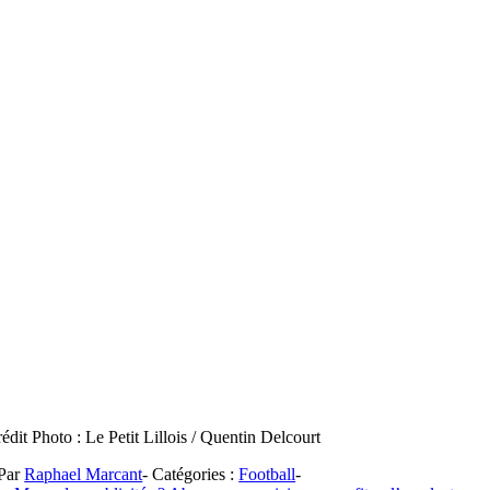
édit Photo : Le Petit Lillois / Quentin Delcourt
Par
Raphael Marcant
-
Catégories :
Football
-