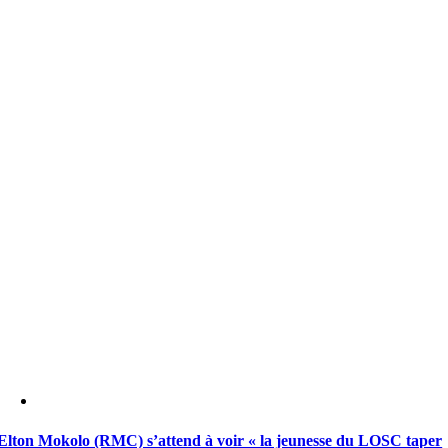
Elton Mokolo (RMC) s’attend à voir « la jeunesse du LOSC taper