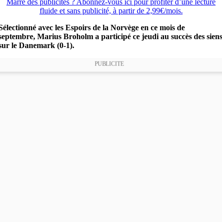
Marre des publicités ? Abonnez-vous ici pour profiter d’une lecture
fluide et sans publicité, à partir de 2,99€/mois.
Sélectionné avec les Espoirs de la Norvège en ce mois de
septembre, Marius Broholm a participé ce jeudi au succès des sien
sur le Danemark (0-1).
PUBLICITE