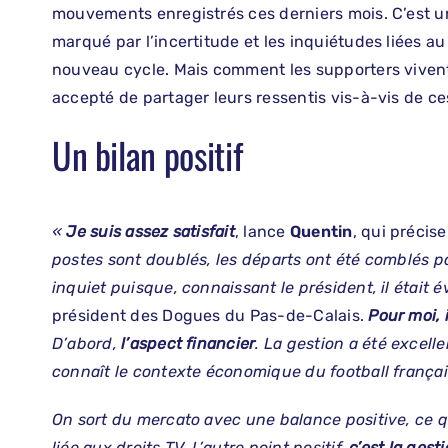
mouvements enregistrés ces derniers mois. C’est u
marqué par l’incertitude et les inquiétudes liées a
nouveau cycle. Mais comment les supporters vivent-
accepté de partager leurs ressentis vis-à-vis de 
Un bilan positif
«
Je suis assez satisfait
, lance
Quentin
, qui précis
postes sont doublés, les départs ont été comblés pa
inquiet puisque, connaissant le président, il était é
président des Dogues du Pas-de-Calais.
Pour moi, 
D’abord,
l’aspect financier
. La gestion a été excel
connaît le contexte économique du football français, i
On sort du mercato avec une balance positive, ce q
liée aux droits TV. L’autre point positif,
c’est la gest