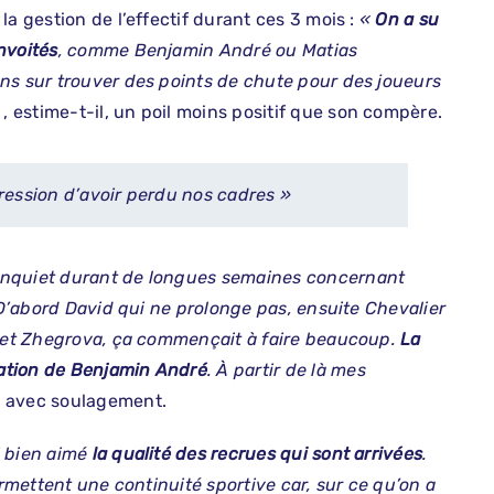
a gestion de l’effectif durant ces 3 mois :
«
On a su
nvoités
, comme Benjamin André ou Matias
ns sur trouver des points de chute pour des joueurs
«
, estime-t-il, un poil moins positif que son compère.
pression d’avoir perdu nos cadres »
 inquiet durant de longues semaines concernant
 D’abord David qui ne prolonge pas, ensuite Chevalier
é et Zhegrova, ça commençait à faire beaucoup.
La
ation de Benjamin André
. À partir de là mes
il avec soulagement.
ai bien aimé
la qualité des recrues qui sont arrivées
.
ermettent une continuité sportive car, sur ce qu’on a