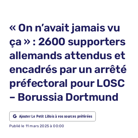
LE PETIT 
LE PETIT 
« On n’avait jamais vu
ABONNEM
ça » : 2600 supporters
NOUS CON
allemands attendus et
NOUS SUI
encadrés par un arrêté
Recherche
préfectoral pour LOSC
– Borussia Dortmund
Ajouter Le Petit Lillois à vos sources préférées
Publié le 11 mars 2025 à 00:00