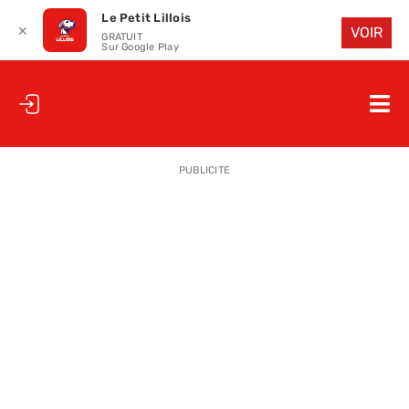
Le Petit Lillois
✕
VOIR
GRATUIT
Sur Google Play
Passer
au
Nav
contenu
à
ACCUEIL
bas
PUBLICITE
LE PETIT
LE PETIT
LA PETITE
LES PETIT
LE PETIT 
SAISON 25
CLUB