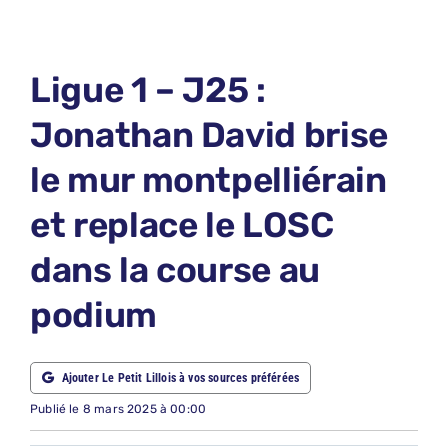
LE PETIT PRONO
LE PETIT JURY
Ligue 1 – J25 :
ABONNEMENTS
Jonathan David brise
NOUS CONTACTER
le mur montpelliérain
NOUS SUIVRE
et replace le LOSC
Rechercher:
dans la course au
podium
Ajouter Le Petit Lillois à vos sources préférées
Publié le 8 mars 2025 à 00:00