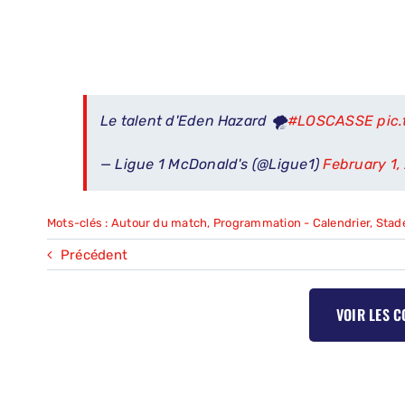
Le talent d'Eden Hazard 🌪️
#LOSCASSE
pic
— Ligue 1 McDonald's (@Ligue1)
February 1,
Mots-clés :
Autour du match
,
Programmation - Calendrier
,
Stad
Précédent
VOIR LES 