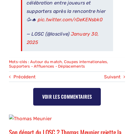
célébration entre joueurs et
supporters après la rencontre hier
🥳🔥
pic.twitter.com/rDeKENsbk0
— LOSC (@losclive)
January 30,
2025
Mots-clés :
Autour du match
,
Coupes internationales
,
Supporters - Affluences - Déplacements
Précédent
Suivant
VOIR LES COMMENTAIRES
Son départ du LOSC ? Thomas Meunier rejette la