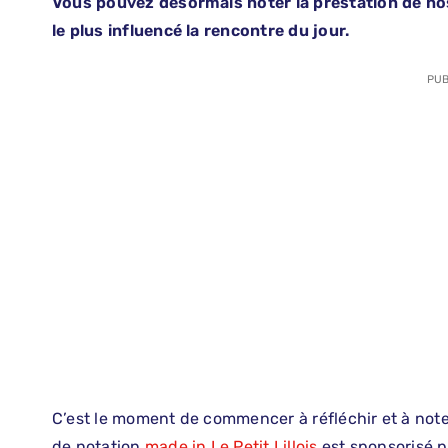
Vous pouvez désormais noter la prestation de nos 
le plus influencé la rencontre du jour.
PUB
C’est le moment de commencer à réfléchir et à note
de notation
made in Le Petit Lillois
est sponsorisé 