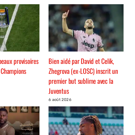
peaux provisoires
Bien aidé par David et Celik,
s Champions
Zhegrova (ex-LOSC) inscrit un
premier but sublime avec la
Juventus
6 août 2026