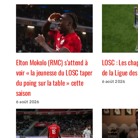
Elton Mokolo (RMC) s’attend à
LOSC : Les cha
voir « la jeunesse du LOSC taper
de la Ligue de
du poing sur la table » cette
6 août 2026
saison
6 août 2026