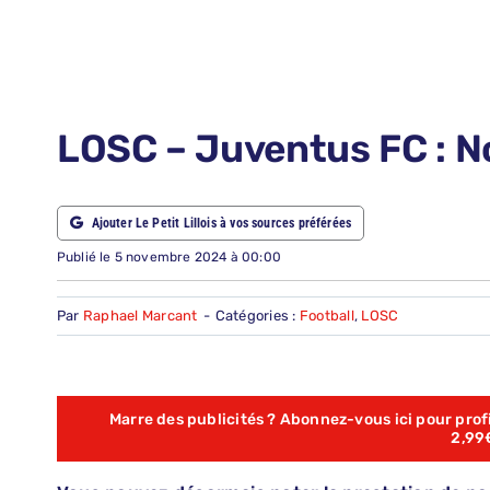
LE PETIT PRONO
NOUS CONTACTER
NOUS SUIVRE
LOSC – Juventus FC : No
ABONNEMENTS
Ajouter Le Petit Lillois à vos sources préférées
RECHERCHER:
Publié le 5 novembre 2024 à 00:00
Par
Raphael Marcant
-
Catégories :
Football
,
LOSC
Marre des publicités ? Abonnez-vous ici pour profit
2,99