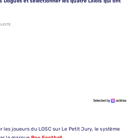
Dogues et sélectionner les quatre Lillois qui ont
LICITE
r les joueurs du LOSC sur Le Petit Jury, le système
par la marque
Box Football
.