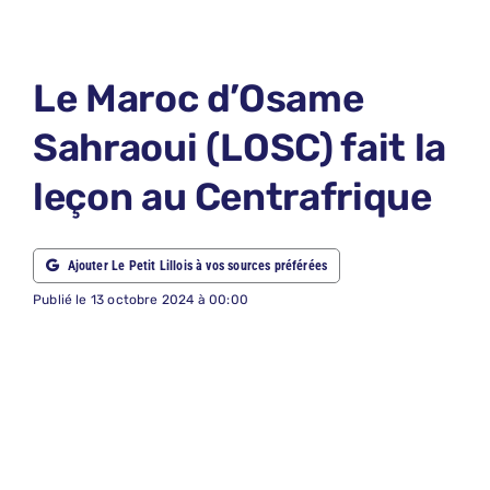
LE PETIT 
LE PETIT 
Le Maroc d’Osame
ABONNEM
Sahraoui (LOSC) fait la
NOUS CON
leçon au Centrafrique
NOUS SUI
Recherche
Ajouter Le Petit Lillois à vos sources préférées
Publié le 13 octobre 2024 à 00:00