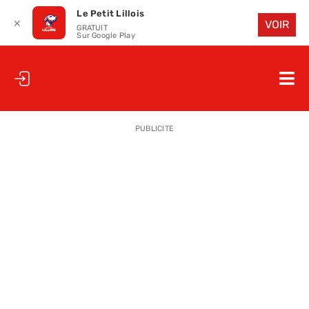
Le Petit Lillois
✕
VOIR
GRATUIT
Sur Google Play
Passer
au
Nav
contenu
à
ACCUEIL
bas
PUBLICITE
LE PETIT
LE PETIT
LA PETITE
LES PETIT
LE PETIT 
SAISON 25
CLUB